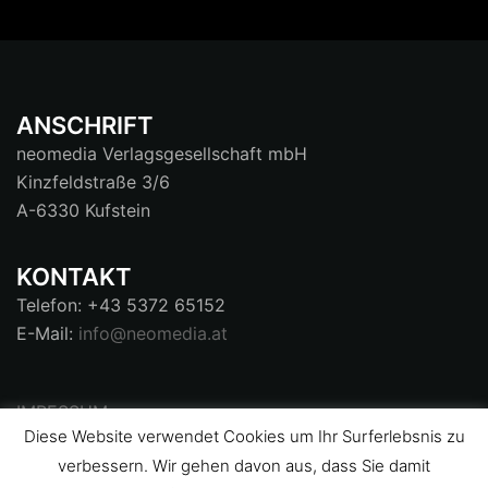
ANSCHRIFT
neomedia Verlagsgesellschaft mbH
Kinzfeldstraße 3/6
A-6330 Kufstein
KONTAKT
Telefon: +43 5372 65152
E-Mail:
info@neomedia.at
IMRESSUM
Diese Website verwendet Cookies um Ihr Surferlebsnis zu
AGB
verbessern. Wir gehen davon aus, dass Sie damit
DATENSCHUTZ