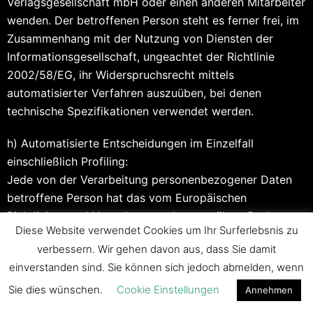
Verlagsgesellschaft mbH oder einen anderen Mitarbeiter
wenden. Der betroffenen Person steht es ferner frei, im
Zusammenhang mit der Nutzung von Diensten der
Informationsgesellschaft, ungeachtet der Richtlinie
2002/58/EG, ihr Widerspruchsrecht mittels
automatisierter Verfahren auszuüben, bei denen
technische Spezifikationen verwendet werden.
h) Automatisierte Entscheidungen im Einzelfall
einschließlich Profiling:
Jede von der Verarbeitung personenbezogener Daten
betroffene Person hat das vom Europäischen
Richtlinien- und Verordnungsgeber gewährte Recht,
Diese Website verwendet Cookies um Ihr Surferlebsnis zu
nicht einer ausschließlich auf einer automatisierten
verbessern. Wir gehen davon aus, dass Sie damit
Verarbeitung — einschließlich Profiling — beruhenden
einverstanden sind. Sie können sich jedoch abmelden, wenn
Entscheidung unterworfen zu werden, die ihr gegenüber
rechtliche Wirkung entfaltet oder sie in ähnlicher Weise
Sie dies wünschen.
Cookie Einstellungen
Annehmen
erheblich beeinträchtigt, sofern die Entscheidung (1)