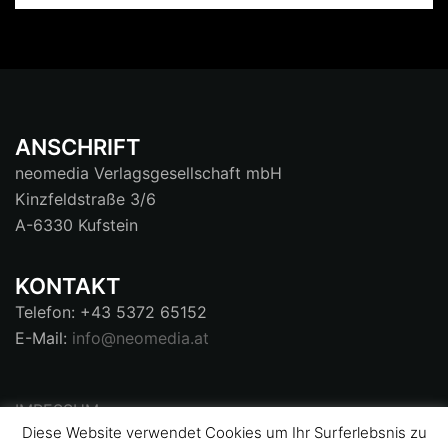
ANSCHRIFT
neomedia Verlagsgesellschaft mbH
Kinzfeldstraße 3/6
A-6330 Kufstein
KONTAKT
Telefon: +43 5372 65152
E-Mail:
info@neomedia.at
IMRESSUM
Diese Website verwendet Cookies um Ihr Surferlebsnis zu
AGB